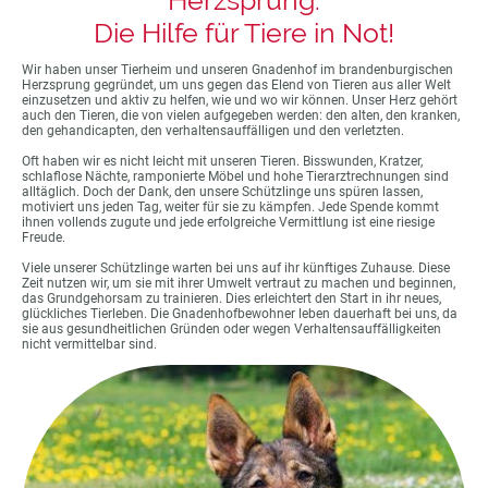
Die Hilfe für Tiere in Not!
Wir haben unser Tierheim und unseren Gnadenhof im brandenburgischen
Herzsprung gegründet, um uns gegen das Elend von Tieren aus aller Welt
einzusetzen und aktiv zu helfen, wie und wo wir können. Unser Herz gehört
auch den Tieren, die von vielen aufgegeben werden: den alten, den kranken,
den gehandicapten, den verhaltensauffälligen und den verletzten.
Oft haben wir es nicht leicht mit unseren Tieren. Bisswunden, Kratzer,
schlaflose Nächte, ramponierte Möbel und hohe Tierarztrechnungen sind
alltäglich. Doch der Dank, den unsere Schützlinge uns spüren lassen,
motiviert uns jeden Tag, weiter für sie zu kämpfen. Jede Spende kommt
ihnen vollends zugute und jede erfolgreiche Vermittlung ist eine riesige
Freude.
Viele unserer Schützlinge warten bei uns auf ihr künftiges Zuhause. Diese
Zeit nutzen wir, um sie mit ihrer Umwelt vertraut zu machen und beginnen,
das Grundgehorsam zu trainieren. Dies erleichtert den Start in ihr neues,
glückliches Tierleben. Die Gnadenhofbewohner leben dauerhaft bei uns, da
sie aus gesundheitlichen Gründen oder wegen Verhaltensauffälligkeiten
nicht vermittelbar sind.