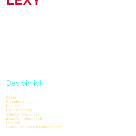
Das bin ich
Rasse:
Mischling
Geschlecht:
weiblich
Kastriert:
ja
Geboren (circa):
August 2019
Schulterhöhe (circa):
50
cm
In der Vermittlung seit:
08.03.2026
Herkunft:
Rumänien
Gesundheitliche Einschränkungen:
keine bekannt