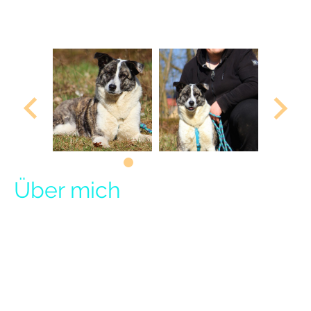
Lexy ist geimpft, gechipt, entwurmt, entfloht, tierärztlich
untersucht und hat einen EU-Pass.
Über mich
Ein freundliches Hallo an euch da draußen.
Ich bin die freundliche Lexy und bin derzeit im Tierheim Herzsprung
wohnhaft. Jedoch soll dies nicht für immer so sein, denn ich bin auf der
Suche nach netten Menschen, denen ich ein Leben lang treu zur Seite stehen
kann. Wir sollten also herausfinden ob wir gut zueinander passen.