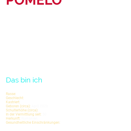
Das bin ich
Rasse:
Mischling
Geschlecht:
männlich
Kastriert:
ja
Geboren (circa):
April
2023
Schulterhöhe (circa):
37
cm
In der Vermittlung seit:
30
.06.2026
Herkunft:
Rumänien
Gesundheitliche Einschränkungen:
keine bekannt