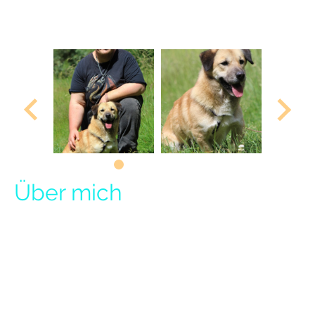
Pomelo ist geimpft, gechipt, entwurmt, entfloht,
tierärztlich untersucht und hat einen EU-Pass.
Über mich
Hallo, ich bin der süße Pomelo.
Man sagt, jeder Hund hat seine ganz eigene Geschichte – und ich hoffe,
dass meine schon bald mit einem ganz besonderen Kapitel weitergeht:
einem liebevollen Zuhause bei einer fürsorglichen Familie. Ich wurde
ungefähr im April 2023 geboren und bin mit meinen ca. 37 cm zwar ein
eher kleiner Hundemann, habe aber trotzdem einen kräftigen Körperbau.