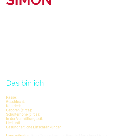
Das bin ich
Rasse:
Mischling
Geschlecht:
männlich
Kastriert:
ja
Geboren (circa):
Juli 2018
Schulterhöhe (circa):
55 cm
In der Vermittlung seit:
10.06.2021
Herkunft:
Rumänien
Gesundheitliche Einschränkungen:
einohrig
Langzeitpaten:
Frau Doreen Lampe, Familie Marschner-Lischka