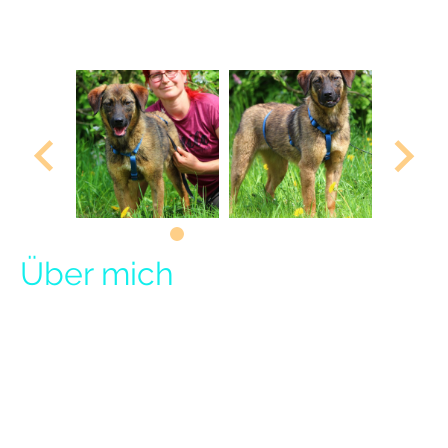
Tala ist geimpft, gechipt, entwurmt, entfloht, tierärztlich
untersucht und hat einen EU-Pass.
Über mich
Hallo liebe Zweibeiner, jetzt stelle mich euch vor...
Mein Name ist Tala und ich bin ca. 06.2024 geboren. Meine Rasse nennt
sich Mischling und ich habe eine Schulterhöhe von ca. 50 cm. Ihr müsst
zugeben, ich bin eine wirklich wunderschöne Hundedame, findet ihr nicht
auch? Ich habe sogar ein Lebensmotto: „Was du heute kannst besorgen,
das verschiebe nicht auf morgen“. Und es gibt eine Menge Dinge, die ich