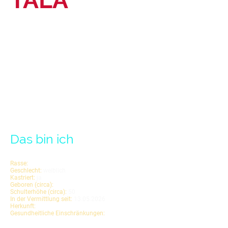
Das bin ich
Rasse:
Mischling
Geschlecht:
weiblich
Kastriert:
ja
Geboren (circa):
Juni 2024
Schulterhöhe (circa):
50
cm
In der Vermittlung seit:
13.
05.2026
Herkunft:
Rumänien
Gesundheitliche Einschränkungen:
keine bekannt